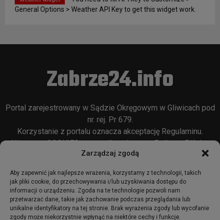
General Options > Weather API Key to get this widget work.
Zabrze24.info
Portal zarejestrowany w Sądzie Okręgowym w Gliwicach pod
nr. rej. Pr 679.
Korzystanie z portalu oznacza akceptację
Regulaminu
.
Używamy COOKIES w sposób opisany w
Polityce Plików
Zarządzaj zgodą
Cookie
oraz w
Polityce Prywatności
.
Aby zapewnić jak najlepsze wrażenia, korzystamy z technologii, takich
jak pliki cookie, do przechowywania i/lub uzyskiwania dostępu do
informacji o urządzeniu. Zgoda na te technologie pozwoli nam
przetwarzać dane, takie jak zachowanie podczas przeglądania lub
unikalne identyfikatory na tej stronie. Brak wyrażenia zgody lub wycofanie
zgody może niekorzystnie wpłynąć na niektóre cechy i funkcje.