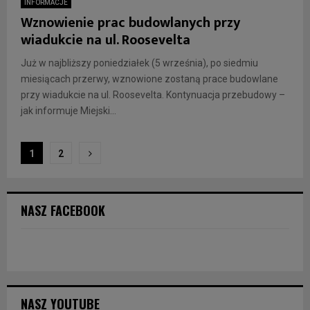
INFORMACJE
Wznowienie prac budowlanych przy
wiadukcie na ul. Roosevelta
Już w najbliższy poniedziałek (5 września), po siedmiu
miesiącach przerwy, wznowione zostaną prace budowlane
przy wiadukcie na ul. Roosevelta. Kontynuacja przebudowy –
jak informuje Miejski...
Stronicowanie
1
2
wpisów
NASZ FACEBOOK
NASZ YOUTUBE