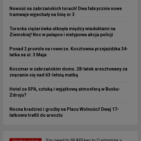
Nowość na zabrzańskich torach! Dwa fabrycznie nowe
tramwaje wyjechały na linię nr 3
Turecka ciężarówka utknęła między wiaduktami na
Ziemskiej! Noc w pułapce i nietypowa akcja policji
Ponad 2 promile na rowerze. Kosztowna przejażdżka 34-
latka na ul. 3 Maja
Koszmar w zabrzańskim domu. 28-latek aresztowany za
znęcanie się nad 63-letnią matką
Hotel ze SPA, sztuką i wyjątkową atmosferą w Busku-
Zdroju?
Nocna kradzież i groźby na Placu Wolności! Dwaj 17-
latkowie trafili do aresztu
You need to fill API key to Customize >
Weather widget