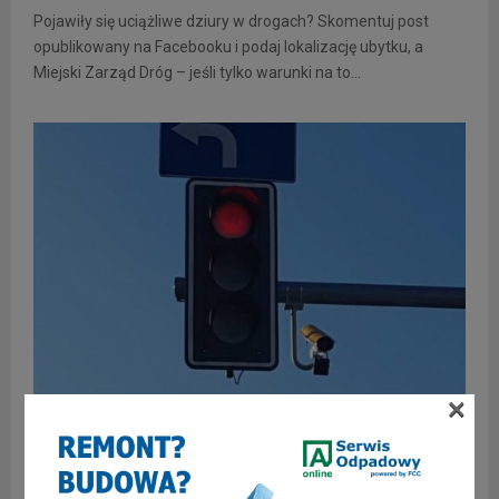
Pojawiły się uciążliwe dziury w drogach? Skomentuj post
opublikowany na Facebooku i podaj lokalizację ubytku, a
Miejski Zarząd Dróg – jeśli tylko warunki na to...
×
INFORMACJE
Posypią się mandaty w rejonie
zabrzańskiego Ratusza